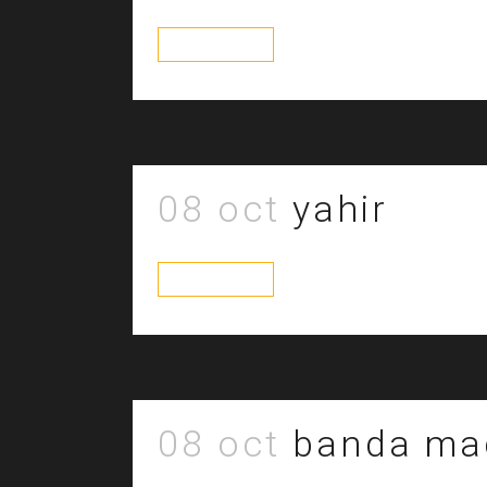
read more
08 oct
yahir
read more
08 oct
banda ma