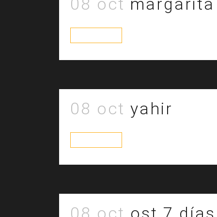
08 oct
margarita 
read more
08 oct
yahir
read more
08 oct
ost 7 días