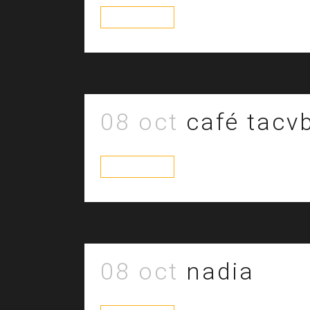
read more
08 oct
café tacv
read more
08 oct
nadia