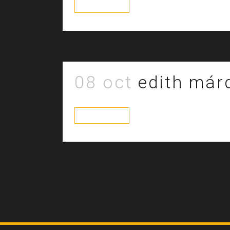
read more
08 oct
edith má
read more