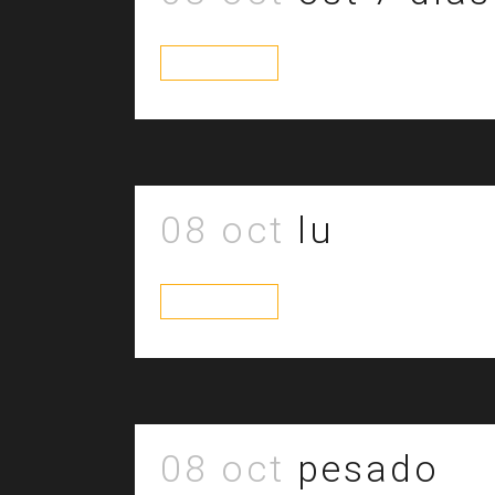
read more
08 oct
lu
read more
08 oct
pesado