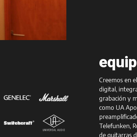
equi
Creemos en el
digital, integ
grabación y m
como UA Apoll
preamplificad
Telefunken, R
de guitarras d