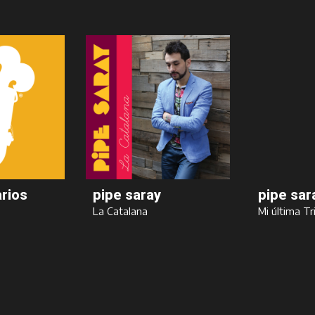
arios
pipe saray
pipe sar
La Catalana
Mi última Tr