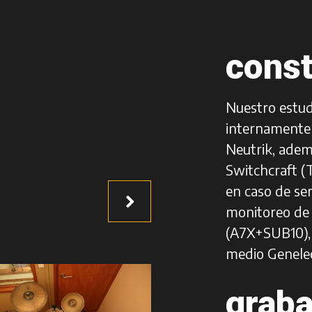
const
Nuestro estud
internamente
Neutrik, ade
Switchcraft (
en caso de se
monitoreo de
(A7X+SUB10),
medio Genelec
graba