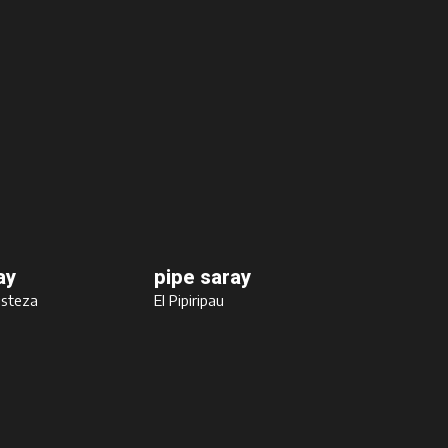
ay
pipe saray
isteza
El Pipiripau